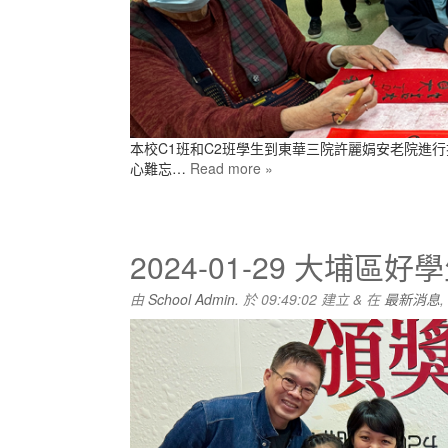
本校C1班和C2班學生到東華三院許麗娟安老院進
心難忘…
Read more »
2024-01-29 大埔
由
School Admin.
於
09:49:02
建立
&
在
最新消息
,