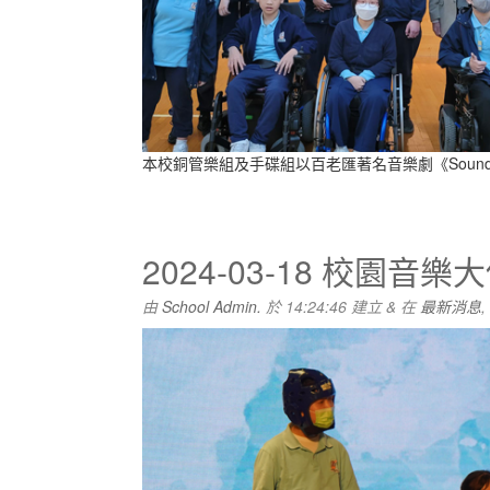
本校銅管樂組及手碟組以百老匯著名音樂劇《Sound of
2024-03-18 校園音
由
School Admin.
於
14:24:46
建立
&
在
最新消息
,