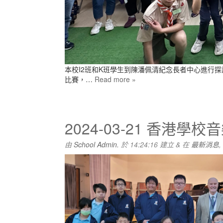
本校I2班和K班學生到陳潘佩清紀念長者中心進行
比賽，…
Read more »
2024-03-21 香港學校
由
School Admin.
於
14:24:16
建立
&
在
最新消息
,