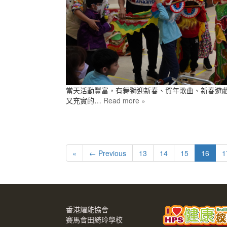
當天活動豐富，有舞獅迎新春、賀年歌曲、新春遊
又充實的…
Read more »
«
← Previous
13
14
15
16
1
香港耀能協會
賽馬會田綺玲學校