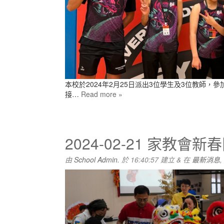
本校於2024年2月25日派出3位學生及3位教師
接…
Read more »
2024-02-21 家教會新
由
School Admin.
於
16:40:57
建立
&
在
最新消息
,