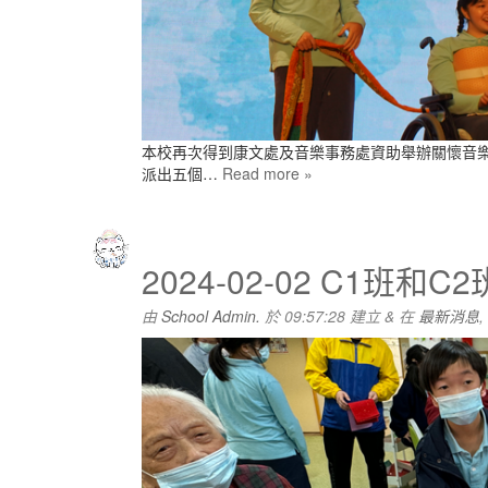
本校再次得到康文處及音樂事務處資助舉辦關懷音
派出五個…
Read more »
2024-02-02 C1班
由
School Admin.
於
09:57:28
建立
&
在
最新消息
,