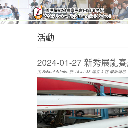
活動
2024-01-27 新秀
由
School Admin.
於
14:41:38
建立
&
在
最新消息
,