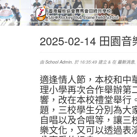
2025-02-14 田園
由
School Admin.
於
16:35:49
建立
&
在
最新消息
,
適逢情人節，本校和中
理小學再次合作舉辦第
響，改在本校禮堂舉行
題，三校學生分別為大
自唱以及合唱等，讓三
樂文化，又可以透過表