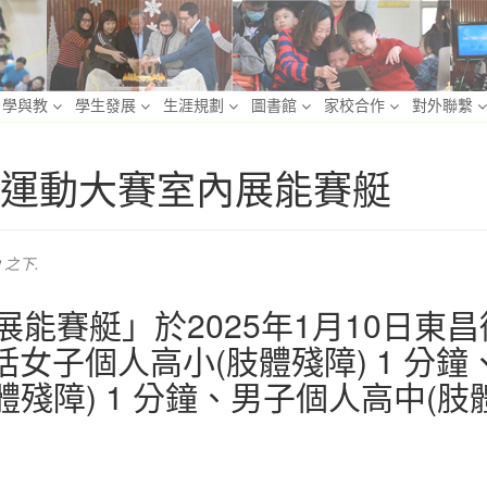
學與教
學生發展
生涯規劃
圖書館
家校合作
對外聯繫
25簡易運動大賽室內展能賽艇
之下.
展能賽艇」於2025年1月10日
女子個人高小(肢體殘障) 1 分鐘
體殘障) 1 分鐘、男子個人高中(肢