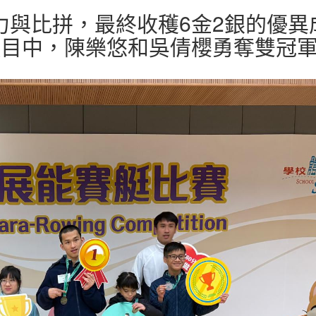
力與比拼，最終收穫6金2銀的優異
項目中，陳樂悠和吳倩櫻勇奪雙冠