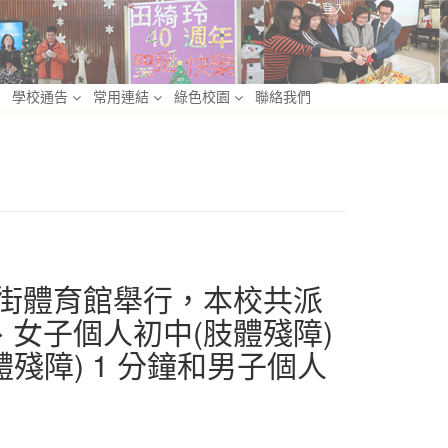
登入
學校通告
常用連結
綠色校園
聯絡我們
東昌街體育館舉行，本校共派
、女子個人初中(肢體殘障)
體殘障) 1 分鐘和男子個人