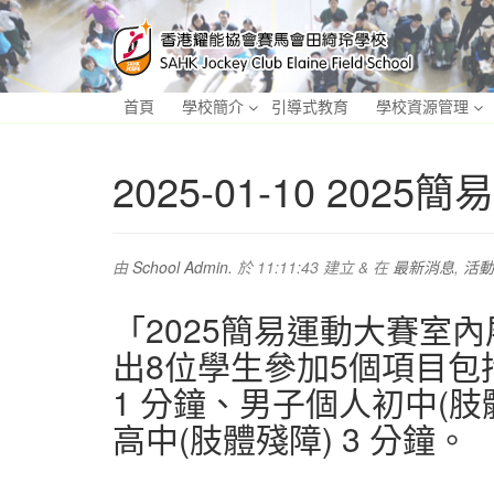
首頁
學校簡介
引導式教育
學校資源管理
2025-01-10 20
由
School Admin.
於
11:11:43
建立
&
在
最新消息
,
活動
「2025簡易運動大賽室內
出8位學生參加5個項目包括
1 分鐘、男子個人初中(肢
高中(肢體殘障) 3 分鐘。