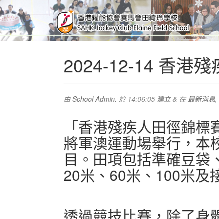
2024-12-14 香
由
School Admin.
於
14:06:05
建立
&
在
最新消息
,
「香港殘疾人田徑錦標賽2
將軍澳運動場舉行，本校
目。田項包括準確豆袋
20米、60米、100米
透過競技比賽，除了身