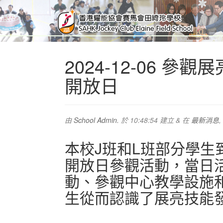
2024-12-06 
開放日
由
School Admin.
於
10:48:54
建立
&
在
最新消息
,
本校J班和L班部分學生
開放日參觀活動，當日
動、參觀中心教學設施
生從而認識了展亮技能