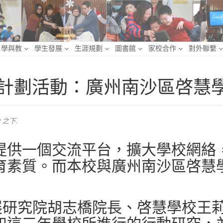
學與教
學生發展
生涯規劃
圖書館
家校合作
對外聯繫
姊妹學校計劃活動：廣州南沙區啓
之下.
提供一個交流平台，擴大學校網絡
育素質。而本校與廣州南沙區啓慧
發展研究院胡志橋院長、啓慧學校王
和這三年學校所進行的行動研究，