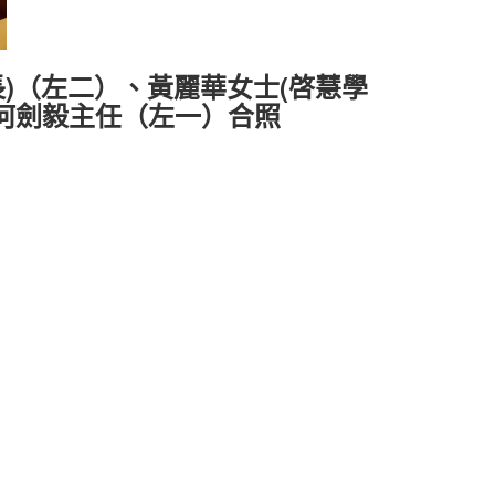
長)（左二）、黃麗華女士(啓慧學
何劍毅主任（左一）合照