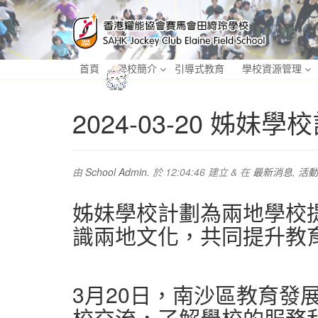
首頁
學校簡介
引導式教育
學校資源管理
2024-03-20 
由
School Admin.
於
12:04:46
建立
&
在
最新消息
,
活動
姊妹學校計劃為兩地學校
識兩地文化，共同提升教
3月20日，南沙區教育
校交流，了解學校的服務