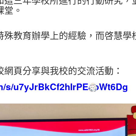
課堂。
特殊教育辦學上的經驗，而啓慧學
校網頁分享與我校的交流活動：
om/s/u7yJrBkCf2hIrPEJoWt6Dg