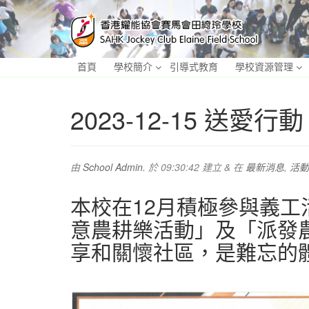
首頁
學校簡介
引導式教育
學校資源管理
2023-12-15 送愛行
由
School Admin.
於
09:30:42
建立
&
在
最新消息
,
活動
本校在12月積極參與義
意農耕樂活動」及「派發
享和關懷社區，是難忘的