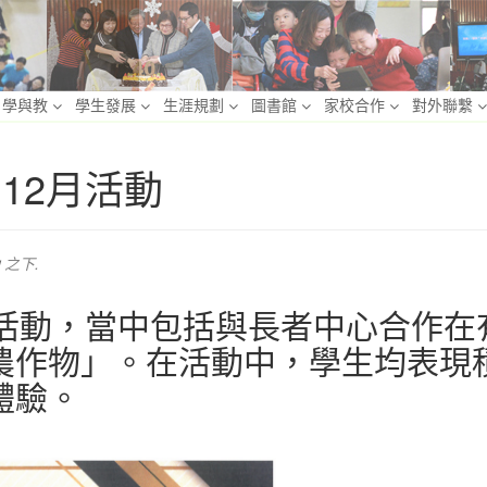
學與教
學生發展
生涯規劃
圖書館
家校合作
對外聯繫
動 12月活動
之下.
工活動，當中包括與長者中心合作在
農作物」。在活動中，學生均表現
體驗。