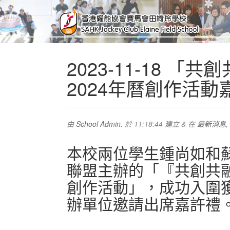
2023-11-18 
2024年曆創作活動
由
School Admin.
於
11:18:44
建立
&
在
最新消息
,
本校兩位學生鍾尚如和
聯盟主辦的「『共創共融
創作活動」，成功入圍獲
辦單位邀請出席嘉許禮