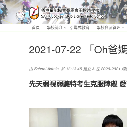
首頁
學校簡介
引導式教育
學校資源管理
2021-07-22 「O
由
School Admin.
於
16:13:45
建立
&
在
2020-2021
先天弱視弱聽特考生克服障礙 愛