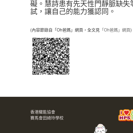
礙。慧詩患有先天性門靜脈缺失
試，讓自己的能力獲認同。
(內容節錄自「Oh爸媽」網頁，全文見
「Oh爸媽」網頁
)
香港耀能協會
賽馬會田綺玲學校