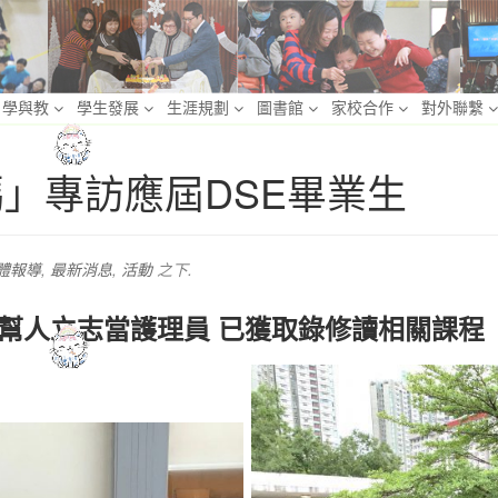
學與教
學生發展
生涯規劃
圖書館
家校合作
對外聯繫
h爸媽」專訪應屆DSE畢業生
 媒體報導
,
最新消息
,
活動
之下.
幫人立志當護理員 已獲取錄修讀相關課程